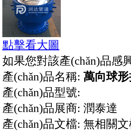
點擊看大圖
如果您對該產(chǎn)品感
產(chǎn)品名稱:
萬向球形
產(chǎn)品型號:
產(chǎn)品展商:
潤泰達
產(chǎn)品文檔:
無相關文