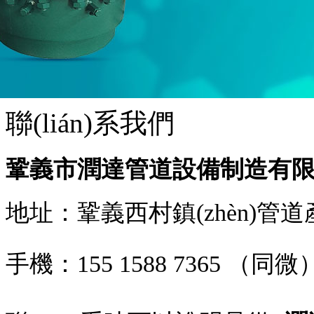
聯(lián)系我們
鞏義市潤達管道設備制造有
地址：鞏義西村鎮(zhèn)管道產(c
手機：
155 1588 7365
（同微