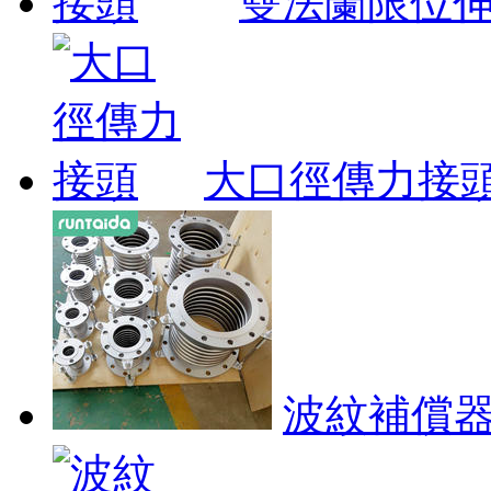
雙法蘭限位
大口徑傳力接
波紋補償