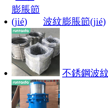
波紋膨脹節(jié)
不銹鋼波