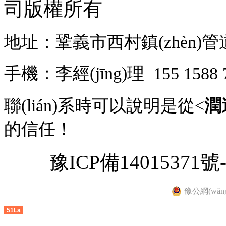
司
版權所有
地址：鞏義市西村鎮(zhèn)管道裝
手機：李經(jīng)理 155 158
聯(lián)系時可以說明是從<
潤
的信任！
豫ICP備14015371號-
豫公網(wǎng
51La