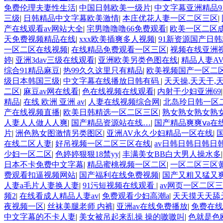
免费伦理夫妻性生活
|
中国日韩欧美一级片
|
中文字幕亚洲精品9
三级
|
日韩精品中文字幕欧美激情
|
本庄优花人妻一区二区三区
|
产在线观看av网站大全
|
宅男噜噜噜66免费观看
|
欧美一区二区
天免费视频精品在线
|
xxx欧美插爽多人视频
|
91新资源国产日
一区二区在线视频
|
在线精品免费观看一区三区
|
视频在线亚洲
婷
|
亚洲3dav三级在线观看
|
亚洲欧美另类色图在线
|
精品人妻A
综合91精品麻豆
|
热99久久这里只有精品
|
欧美视频国产一区二
级日本韩国三级
|
中文字幕在线播放日韩有码
|
天天操,天天干,
二区
|
麻豆av网在线看
|
色在线视频在线观看
|
内射干少妇亚洲69
精品
|
在线 欧洲 亚洲 av
|
人妻在线视频综合网
|
北岛玲日韩一区
产在线视频直播
|
欧美日韩精选一区二区三区
|
熟女熟女熟女熟
人妻人人做人人爽
|
国产精品资源站在线…
|
国产精品爽爽ⅴa在
片
|
洲色熟女图激情另类图区
|
亚洲AV永久少妇精品一区在线
|
在线二区人妻
|
好吊视频一区二区三区在线
|
av日韩日韩日韩日
少妇一区二区
|
色婷婷狠狠18禁yy
|
丰满美女BB白大男人操水多
日本不卡免费中文字幕
|
精品蜜桃视频一区二区
|
一区二区三区
费观看扣逼视频网站
|
国产福利在线免费视频
|
国产又粗又猛又
人妻a毛片人妻换人妻
|
91污短视频在线观看
|
av网页一区二区
频2
|
在线看成人精品人妻av
|
免费观看少妇高潮a
|
天天摸天天舔
夜视频一区
|
丝袜美腿老师 内裤
|
亚洲av在线免费播放
|
免费在线
中文字幕的不卡人妻
|
美女被吊起来乱操 操的嗷嗷叫
|
色就是色欧