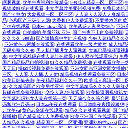
啊啊视频
|
欧美午夜福利在线精品
|
999成人精品一区二区三区
|
视频破解版在线观看
|
中文字幕欧美亚州视频免费
|
免费日本伦
国产91熟女
|
大象视频一区二区三区
|
人人妻人人澡人人爽精品
品
|
色和国产三级伊人网
|
大香蕉伊人免费观看
|
不要播放器的黄
产拍在线观看
|
日本windows高清
|
欧美诱惑人妻另类综合
|
亚洲
在线观看
|
自拍偷拍 美腿丝袜 亚洲
|
国产午夜不卡的免费视频
|
久久久久av解说
|
国产激情高中生呻吟视频
|
少妇人妻精品久久
|
亚洲黄色av网址在线观看
|
在线观看欧美一级片黄片
|
成人精品
无码免费久久99
|
男人机巴插进女人逼视频
|
大鸡巴暴操骚逼视
本
|
中文字幕乱码在线人妻绯色蜜臀
|
伊人网在线观看综合
|
免
国产精品极品自拍视频
|
91久久精品免费视频
|
在线观看欧美一
天天日
|
操你啦视频免费在线观看
|
亚洲女同志亚洲女同女播放
|
三区
|
人人看,人人插,人人射
|
精品视频在线观看免费三区
|
日本
欧美日韩俺去啦
|
午夜精品福利久久一区
|
欧美成人高清一区二
浆
|
久久精品国产欧美另类亚洲
|
中文字幕精品久久久久人萋红
超碰在线免费视频97
|
交换人妻2在线观看
|
欧美操逼图视频熟女
文字幕乱码熟女人妻在线第一页
|
天天综合久久综合网
|
最近日
码和欧洲尺码av
|
日本aa午夜在线观看
|
日日噜噜夜夜躁躁狠狠
|
va欧美va
|
黄色av资源在线观看
|
精品久久在线观看视频
|
国产精
频播放
|
国产精品成年人免费视频
|
欧美亚洲国产在线观看
|
天天
人精品久久视频
|
精品国产一区二区亚洲
|
亚洲熟妇性xxxx
|
国产