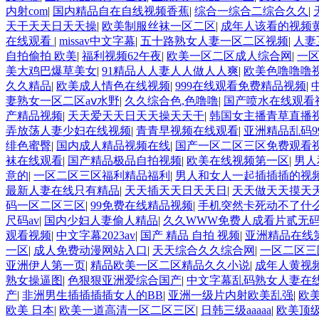
内射com
|
国内精品自在自线视频香蕉
|
综合一综合二综合久久
|
天干天天日天天操
|
欧美制服丝袜一区二区
|
成年人该看的视频
在线观看
|
missav中文字幕
|
五十路熟女人妻一区二区视频
|
人妻
自拍偷拍 欧美
|
福利视频62午夜
|
欧美一区二区成人综合网
|
一
美大鸡巴爆草美女
|
91精品人人妻人人做人人爽
|
欧美色噜噜噜
久久精品
|
欧美成人情色在线视频
|
999在线观看免费精品视频
|
妻熟女一区二区aⅴ水野
|
久久综合色,色噜噜
|
国产喷水在线观看
产精品视频
|
天天爱天天日天天操天天干
|
韩国女主播青草直播
弄放荡人妻少妇在线视频
|
青青早视频在线观看
|
亚洲精品乱码99
绯色蜜臀
|
国内成人精品视频在线
|
国产一区二区三区免费观看
袜在线观看
|
国产精品极品自拍视频
|
欧美在线视频第一区
|
男人
意的
|
一区二区三区福利精品福利
|
男人和女人一起插插插的视
最新人妻在线只有精品
|
天天插天天日天天日
|
天天做天天摸天
码一区二区三区
|
99免费在线精品视频
|
手机突然卡死动不了什
尺码av
|
国内少妇人妻偷人精品
|
久久WWW免费人成看片贰无
观看视频
|
中文字幕2023av
|
国产 精品 自拍 视频
|
亚洲精品在线
一区
|
成人免费动漫网站入口
|
天天综合久久综合网
|
一区二区三
亚洲伊人第一页
|
精品欧美一区二区精品久久小说
|
成年人黄视
熟女操逼图
|
色狠狠亚洲爱综合国产
|
中文字幕乱码熟女人妻在
产
|
非洲男生插插插插女人的BB
|
亚洲一级片内射欧美乱强
|
欧
欧美 日本
|
欧美一道高清一区二区三区
|
日韩三级aaaaa
|
欧美顶级a