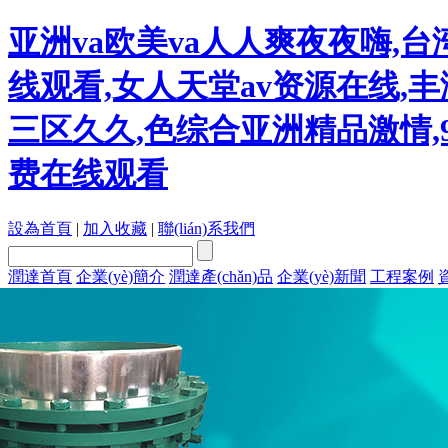
亚洲va欧美va人人爽夜夜嗨,
线观看,女人天堂av资源在线,丰
三区久久,色综合亚洲精品激情,
费在线观看
設為首頁
|
加入收藏
|
聯(lián)系我們
潤達首頁
企業(yè)簡介
潤達產(chǎn)品
企業(yè)新聞
工程案例