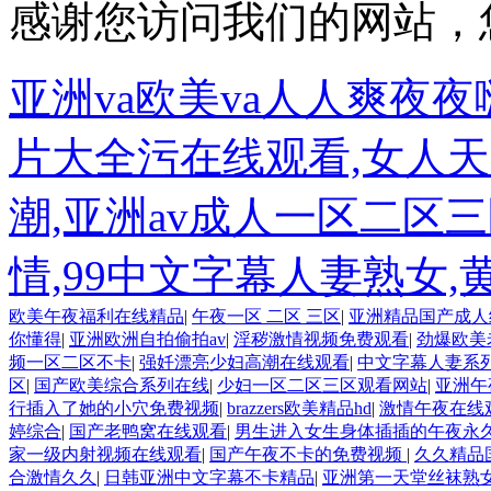
感谢您访问我们的网站，
亚洲va欧美va人人爽夜夜
片大全污在线观看,女人天堂
潮,亚洲av成人一区二区
情,99中文字幕人妻熟女
欧美午夜福利在线精品
|
午夜一区 二区 三区
|
亚洲精品国产成人
你懂得
|
亚洲欧洲自拍偷拍av
|
淫秽激情视频免费观看
|
劲爆欧美
频一区二区不卡
|
强奷漂亮少妇高潮在线观看
|
中文字幕人妻系列th
区
|
国产欧美综合系列在线
|
少妇一区二区三区观看网站
|
亚洲午
行插入了她的小穴免费视频
|
brazzers欧美精品hd
|
激情午夜在线
婷综合
|
国产老鸭窝在线观看
|
男生进入女生身体插插的午夜永
家一级内射视频在线观看
|
国产午夜不卡的免费视频
|
久久精品
合激情久久
|
日韩亚洲中文字幕不卡精品
|
亚洲第一天堂丝袜熟