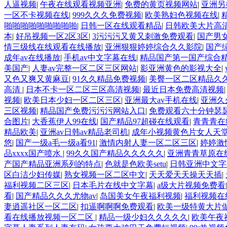
人逼视频
|
午夜在线观看视频亚洲
|
免费的黄页视频网站
|
亚洲另
一区不卡视频在线
|
999久久久免费视频
|
欧美熟妇色视频在线
|
啪啪啪啪啪啪啪啪啪
|
日韩一区在线观看精品
|
日韩欧美大片高
本
|
好吊视频一区2区3区
|
3污污污又黄又刺激免费观看
|
国产男
情三级线在线观看在线播放
|
亚洲狠狠婷婷综合久久影院
|
国产
成年av在线播放
|
手机av中文字幕在线
|
精品国产第一国产综合
美国产
|
人妻av完整一区二区三区网站
|
影亚洲黄色的影视大全
|
又色又爽又黄麻豆
|
91久久精品免费视频
|
美臀一区二区精品久
高清
|
日本不卡一区二区三区高清视频
|
最近日本免费高清视频
视频
|
欧美日本少妇一区二区三区
|
亚洲最大av手机在线
|
亚洲久
三区视频
|
精品国产免费污污污网站入口
|
免费观看六十分钟瑟
合图片
|
大香蕉伊人99在线
|
国产精品97超碰在线观看
|
青青青在
精品欧美
|
亚洲av日韩av精品老司机
|
成年小视频黄色片女人天
悠
|
国产一级a毛一级a看91
|
激情内射人妻一区二区三区
|
婷婷激
品xxxx国产喷水
|
99久久国产精品久久久久久
|
亚洲青青草原在
产国产精品亚洲系列的特点
|
色就是色欧美setu
|
日韩亚洲中文字
区白洁少妇传媒
|
熟女视频一区二区中文
|
天天爱天天操天天插
|
福利视频二区三区
|
日本毛片在线中文字幕
|
a级大片视频免费看
看
|
国产精品久久久尤物av
|
岛国美女午夜福利视频
|
福利视频在
妻逍遥社区一区二区
|
扣逼啊啊啊免费观看
|
欧美一级特黄大片
看在线播放视频一区二区
|
精品一级少妇久久久久久
|
欧美午夜