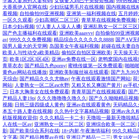
字幕人妻系列人妻有码
|
女孩要大鸡巴干免费短视频
|
99r热视
大香蕉伊人官网在线
|
少妇玩猛男毛片在线视频
|
国内视频在线
看视频
|
自拍偷拍99亚洲视频
|
亚洲第一福利视频在线
|
五月婷婷
一区久久观看
|
少妇高潮区二区三区
|
青草草在线视频免费视频
|
日本少妇s视频
|
97人妻人人澡人人搡
|
亚洲乱熟女一区二区三区
国产色主播福利在线观看
|
亚洲欧美aaavvv
|
自拍偷拍99亚洲视
av
|
999久久久免费视频
|
精品综合久久久久久久8888
|
国产AⅤ无
国男人最大的天堂网
|
岛国美女午夜福利视频
|
超碰在线夫妻自拍
欧美人与性动交a欧美精品
|
偷拍区自拍区亚洲欧美
|
天天操天天
页
|
欧美1区2区3区4区
|
亚洲av免费在线一区
|
老鸭窝国内在线视
青草衣衣
|
国产精品九色porny
|
蜜桃传媒第一区免费观看
|
啪啪
黄色av网站在线播放
|
亚洲欧美制服丝袜在线观看
|
国产九九99九
天综合
|
国产精品久久久尤物av
|
午夜在线观看激情国产网站
|
荷
网站
|
人妻熟女一区二区aⅴ水野
|
又粗又长又爽国产黄片
|
av手
三
|
日本大胸美女在线免费观看
|
青青草国产在线视频观看
|
国产
产精品人妻19p
|
久久久噜噜噜久噜久久
|
国产久久呦呦精品视频
视频
|
日韩三级四级成人黄色
|
亚洲av在线观看黄色
|
无码精品久
本五十路人妻在线视频
|
久久热中文字幕精品视频
|
亚洲av永久
机版视频欢迎你
|
久久久精品一卡二卡
|
天噜啦一最新天噜啦精
人在线一区av
|
亚洲熟女一区二区二区
|
亚洲综合欧美一区二区
|
影
|
国产欧美综合系列在线
|
18+内射,午夜激情福利
|
99久久精
文字幕
|
国产精品翘臀av在线
|
亚洲日产精品一二三
|
男女18岁