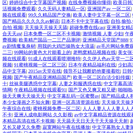
区
|
婷婷综合中文字幕国产视频
|
在线免费视频你懂得
|
欧美日韩
活视频免费观看
|
久久无码人妻精品一区
|
亚洲国产av 一区二区
|
频在线观看
|
99久久精品国产交换
|
欧美人妻中文字幕一区二区
|
国产精品久久久久久av解说
|
日本不卡中文字幕在线
|
自拍,偷拍
自拍 视频
|
天天操天天操天天舔
|
超碰免费在线cao
|
亚洲美女精
合天天aⅴ
|
日本免费一区二区不卡视频
|
激情视频 人妻 少妇
|
午
费视频
|
欧美精产国品一二三产品测评
|
亚洲精品天堂国产888
|
av剧情魔鬼身材
|
用我的大鸡巴操熟女大浪逼
|
av毛片网站免费
二三
|
99网站的黄色大片能看上的
|
老鸭窝精品视频在线
|
美女张
频在线观看
|
91成人在线观看喷潮推特
|
久久伊人色av天堂一二
视频
|
91蜜桃视频一区二区三区
|
日本午夜精品福利在线
|
少妇高
品中文字幕
|
2015av天堂在线
|
领导不让我断奶他要接着吃
|
日韩
视频
|
国产午夜精品亚洲精品国产
|
欧美一区二区白洁少妇传媒
|
十
|
丝袜美腿诱惑中文字幕
|
人妻之和服诱惑在线
|
中文字幕高清
情网
|
午夜精品视频在线观看91
|
国产又色又爽又粗又硬
|
啪啪啪
操天天爽天天操天天
|
中文字幕乱码一区蜜臀av
|
国产精品成人
本少女漫画之不知火舞
|
亚洲一区高清资源在线
|
天天操天天操
午夜综合在线
|
蜜桃视频免费一区二区
|
人人人妻人人人妻人人
不卡
|
亚洲人成电影网站 久久影视
|
av中文字幕精品资源在线观
本精品高清在线不卡视频
|
天天舔天天日天天干天天操天天射
|
又长又硬又久免费
|
寂寞网站午夜在线播放
|
中文字幕熟女人妻