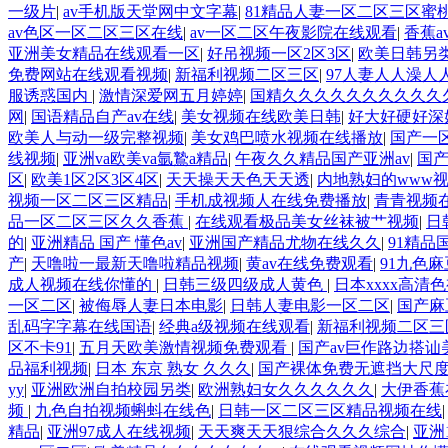
一级片
|
av手机版天堂网中文字幕
|
81精品人妻一区二区三区蜜
av色区一区二区三区在线
|
av一区二区午夜影院在线观看
|
香蕉a
亚洲美女精品在线观看一区
|
好吊视频一区2区3区
|
欧美日韩另
免费网站在线观看视频
|
新福利视频二区三区
|
97人妻人人澡人
服诱惑国内
|
激情深爱网五月婷婷
|
国精久久久久久久久久久久
网
|
国语精品自产av在线
|
美女视频在线欧美日韩
|
好大好硬好深
欧美人与动一级完整视频
|
美女鸡巴喷水视频在线播放
|
国产一
线视频
|
亚洲va欧美va氩鷙a精品
|
午夜久久精品国产亚洲av
|
国
区
|
欧美1区2区3区4区
|
天天操天天色天天透
|
内地熟妇的www
视频一区二区三区精品
|
手机成视频人在线免费播放
|
青青视频
品一区二区三区久久香蕉
|
在线观看极品美女丝袜被艹视频
|
日
的
|
亚洲精品 国产 懂色av
|
亚洲国产精品尤物在线久久
|
91精品
产
|
天噜啦一最新天噜啦精品视频
|
黄av在线免费观看
|
91九色
成人视频在线你懂的
|
日韩三级四级成人黄色
|
日本xxxx高清
一区二区
|
被侮辱人妻日本电影
|
日韩人妻电影一区二区
|
国产麻
乱码字字幕在线国语
|
经典a级视频在线观看
|
新福利视频二区三
区不卡91
|
五月天欧美激情视频免费观看
|
国产av巨作路边搭讪
品福利视频
|
日本 东京 熟女 久久久
|
国产裸体免费无遮挡大尺
yy
|
亚洲欧洲自拍校园另类
|
欧洲熟妇女久久久久久久
|
大伊香蕉
频
|
九色自拍视频蝌蚪在线色
|
日韩一区二区三区精品视频在线
精品
|
亚洲97成人在线视频
|
天天爽天天狠综合久久久综合
|
亚洲