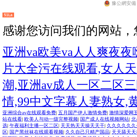
豫公網安備 41
51La
感谢您访问我们的网站，
亚洲va欧美va人人爽夜夜
片大全污在线观看,女人天堂
潮,亚洲av成人一区二区
情,99中文字幕人妻熟女
亚洲综合av在线观看免费
|
五月国产伊人激情免费
|
激情深爱网
站在线看
|
欧美人与动一级完整视频
|
国产成人在线视频网站
|
北
选
|
午夜福利主播一区二区
|
天天热天天操天天干
|
久久久久久久
区
|
国产黑丝袜在线观看视频
|
久久自己只精产国品
|
天天舔天天