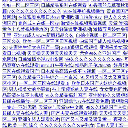
少妇一区二区三区
|
日韩精品系列在线观看
|
91香蕉丝瓜草莓秋
频
|
7久久久久久久久久久久久
|
91在线手机视频播放
|
青春草国
禁网站
|
在线观看免费日本av
|
亚洲欧洲自拍偷拍av
|
伊人久久大
洲国产
|
春色成人在线一区av
|
激情在线视频观看视频
|
天堂 资源
黄色十八禁视频播放器
|
天天好逼逼亚洲视频
|
激情五月婷婷免
千里
|
亚洲av成人www新版精品久久
|
自拍小视频一区二区三区
|
三区久久
|
欧美一区二区三区四区视频
|
69堂国产成人精品视频
久
|
夫妻性生活大有国产一级
|
2018狠狠日很很操
|
亚洲极美女高
看日比视频
|
天天操天天爽天天操天天
|
尤物99久久亚洲国产
|
免
水网站
|
日韩激情小说av电影网
|
99久久久久久久久久久久999
|
品爽爽ⅴa在线观看
|
mm131午夜在线
|
精品乱子伦798799
|
好吊妞
三区在线观看国产
|
日本精品高清在线不卡视频
|
一区二区三区
区三区
|
久久精品亚洲热综合一本奇米
|
91又粗又长又大又爽又
区小区
|
一区二区三区在线观看18
|
欧美日本国产人妖综合视频
区
|
男人操美女的小骚逼
|
被上司侵犯的人妻在线
|
女女黄色同性
品高清在线不卡视频
|
91久久精品福利国产
|
亚洲婷婷久久狠狠
超碰在线播放一区二区三区
|
亚洲综合av在线观看免费
|
狠狠躁夜
一集2一亚洲无码
|
天堂av与天堂av中文版
|
99久久精品国产交换
超碰人妻在线在线人妻
|
国产夫妻在线观看视频
|
天天操天天爽
区二区
|
亚洲年轻人观看影片
|
国产又长又粗又猛又黄一
|
夜夜久
线 欧美 一区 综合
|
久久久久久久久久久av熟女
|
日韩人妻电影