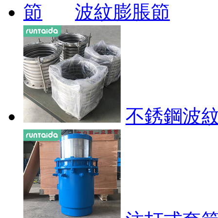
波紋膨脹節
不銹鋼波