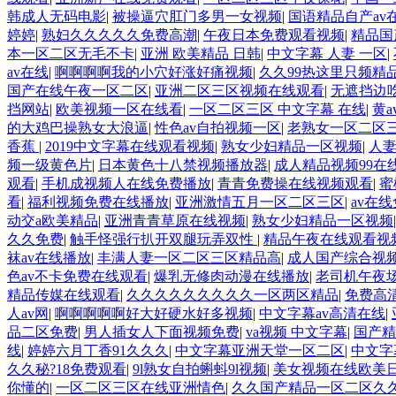
韩成人无码电影
|
被操逼穴肛门多男一女视频
|
国语精品自产av
婷婷
|
熟妇久久久久久免费高潮
|
午夜日本免费观看视频
|
精品国
本一区二区无毛不卡
|
亚洲 欧美精品 日韩
|
中文字幕 人妻 一区
|
av在线
|
啊啊啊啊我的小穴好涨好痛视频
|
久久99热这里只频精
国产在线午夜一区二区
|
亚洲二区三区视频在线观看
|
无遮挡边
挡网站
|
欧美视频一区在线看
|
一区二区三区 中文字幕 在线
|
黄
的大鸡巴操熟女大浪逼
|
性色av自拍视频一区
|
老熟女一区二区
香蕉
|
2019中文字幕在线观看视频
|
熟女少妇精品一区视频
|
人
频一级黄色片
|
日本黄色十八禁视频播放器
|
成人精品视频99在
观看
|
手机成视频人在线免费播放
|
青青免费操在线视频观看
|
蜜
看
|
福利视频免费在线播放
|
亚洲激情五月一区二区三区
|
av在
动交a欧美精品
|
亚洲青青草原在线视频
|
熟女少妇精品一区视频
久久免费
|
触手怪强行扒开双腿玩弄双性
|
精品午夜在线观看视
袜av在线播放
|
丰满人妻一区二区三区精品高
|
成人国产综合视
色av不卡免费在线观看
|
爆乳无修肉动漫在线播放
|
老司机午夜
精品传媒在线观看
|
久久久久久久久久久一区两区精品
|
免费高
人av网
|
啊啊啊啊啊好大好硬水好多视频
|
中文字幕av高清在线
|
品二区免费
|
男人插女人下面视频免费
|
va视频 中文字幕
|
国产精
线
|
婷婷六月丁香91久久久
|
中文字幕亚洲天堂一区二区
|
中文字
久久秘?18免费观看
|
9l熟女自拍蝌蚪9l视频
|
美女视频在线欧美
你懂的
|
一区二区三区在线亚洲情色
|
久久国产精品一区二区久