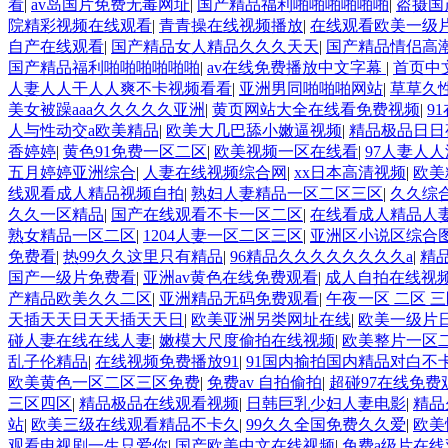
看
|
av岛国片免费无毒网址
|
国产精品福利啪啪啪啪啪啪
|
盗摄国
院精彩视频在线观看
|
青青操在线视频播放
|
在线观看欧美一级
自产在线观看
|
国产精品女人精品久久久天天
|
国产精品情侣高
国产精品福利啪啪啪啪啪啪
|
av在线免费播放中文字幕
|
首页中
人妻人人干人人爽不卡视频看看
|
亚洲男同啪啪啪网站
|
草草久性
美女被躁aaa久久久久久亚洲
|
黄页网站大全在线看免费视频
|
9
人与性动交a欧美精品
|
欧美大几巴舔小嫩逼视频
|
精品极品日日
香婷婷
|
黄色91免费一区二区
|
欧美视频一区在线看
|
97人妻人
五月婷婷亚洲综合
|
人妻在线视频综合网
|
xx日本高清视频
|
欧美
线观看成人精品视频自拍
|
熟妇人妻精品一区二区三区
|
久久综
久久一区精品
|
国产在线观看不卡一区二区
|
在线看成人精品人妻
熟女精品一区二区
|
1204人妻一区二区三区
|
亚洲区小说区综合
免费看
|
热99久久这里只有精品
|
96精品久久久久久久久久a
|
精
国产一级片免费看
|
亚洲av黄色在线免费观看
|
成人自拍在线视
产精品欧美久久二区
|
亚洲精品无码免费观看
|
午夜一区 二区 
天插天天日天天插天天日
|
欧美亚洲另类网址在线
|
欧美一级片日
碰人妻在线在线人妻
|
嫩模大尺度偷拍在线视频
|
欧美整片一区
乱子伦精品
|
在线视频免费播放91
|
91国内揄拍国内精品对白不
欧美黄色一区二区三区免费
|
免费av 自拍偷拍
|
超碰97在线免费
三区四区
|
精品极品在线观看视频
|
日韩巨乳少妇人妻电影
|
精品
站
|
欧美三级在线观看精品不卡久
|
99久久全国免费久久爱
|
欧美
观看电视剧一生只爱你
|
国产欧美中文在线视频
|
免费a级片在线