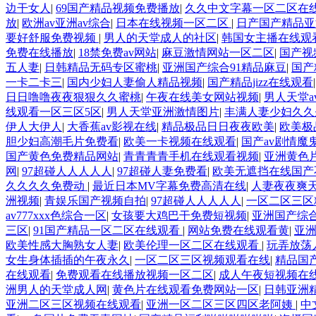
边干女人
|
69国产精品视频免费播放
|
久久中文字幕一区二区在
放
|
欧洲av亚洲av综合
|
日本在线视频一区二区
|
日产国产精品亚
要好舒服免费视频
|
男人的天堂成人的社区
|
韩国女主播在线观看
免费在线播放
|
18禁免费av网站
|
麻豆激情网站一区二区
|
国产视
五人妻
|
日韩精品无码专区蜜桃
|
亚洲国产综合91精品麻豆
|
国产
一卡二卡三
|
国内少妇人妻偷人精品视频
|
国产精品jizz在线观看
日日噜噜夜夜狠狠久久蜜桃
|
午夜在线美女网站视频
|
男人天堂a
线观看一区三区5区
|
男人天堂亚洲激情图片
|
丰满人妻少妇久久
伊人大伊人
|
大香蕉av影视在线
|
精品极品日日夜夜欧美
|
欧美极
胆少妇高潮毛片免费看
|
欧美一卡视频在线观看
|
国产av剧情魔
国产黄色免费精品网站
|
青青青青手机在线观看视频
|
亚洲黄色
网
|
97超碰人人人人人
|
97超碰人妻免费看
|
欧美无遮挡在线国产
久久久久免费动
|
最近日本MV字幕免费高清在线
|
人妻夜夜爽天
洲视频
|
青娱乐国产视频自拍
|
97超碰人人人人人
|
一区二区三区
av777xxx色综合一区
|
女孩要大鸡巴干免费短视频
|
亚洲国产综
三区
|
91国产精品一区二区在线观看
|
网站免费在线观看黄
|
亚
欧美性感大胸熟女人妻
|
欧美伦理一区二区在线观看
|
玩弄放荡
女生身体插插的午夜永久
|
一区二区三区视频观看在线
|
精品国
在线观看
|
免费观看在线播放视频一区二区
|
成人午夜短视频在
洲男人的天堂成人网
|
黄色片在线观看免费网站一区
|
日韩亚洲
亚洲二区三区视频在线观看
|
亚洲一区二区三区四区老阿姨
|
中