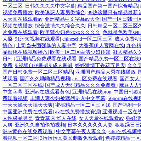
一区二区
|
日韩久久久久中文字幕
|
精品国产第一国产综合精品
|
视频免费播放
|
欧美诱惑人妻另类综合
|
99热这里只有精品最新
人天堂在线观看av
|
亚洲精品中文字幕av大全
|
国产一区日韩一
视频在线播放
|
综合激情久久综合久久
|
日韩精品一区二区三区
片免费在线观看
|
欧美猛少妇色xxxx久久久久
|
色就是色欧美setu
人搡
|
91污短视频在线观看
|
chinesehd一区二区三区
|
成人免费动
情色
|
上司当夫面强暴的人妻中字
|
大香蕉伊人官网在线
|
九色
品蜜桃在线视频播放
|
欧美一区二区白洁少妇传媒
|
91人精品久
日韩
|
亚洲精品免费观看在线观看
|
国产精品免费一区二区在线
免费
|
9l视频自拍蝌蚪9l成人蝌蚪
|
婷婷激情丁香花五月天
|
久久天
国产日韩免费一区二区三区精品
|
亚洲国产精品大秀在线播放
|
线观看
|
国产久久呦呦精品视频
|
av二区免费在线观看
|
国产女人
一区二区三区在线
|
国产成人无码精品久久久免费看
|
麻豆人人
中文字幕
|
亚洲av在线观看黄色
|
亚洲精品在线pron
|
中国日韩欧
费观看视频
|
丰满人妻少妇被猛烈进入中文字幕
|
56porm在线视
干天天操天天插天天爽
|
蜜桃精品一区二区三区18
|
国产福利一
中国亚洲免费在线观看
|
av在线免费播放资源
|
亚洲视频一区在
人性极品另类
|
青青草原 华人在线
|
女人天堂在线观看av
|
强奷漂
人爽
|
亚洲久久自拍偷拍视频
|
日本久久久久久人妻
|
狠狠躁日日躁
洲av黄色在线免费观看
|
中文字幕午夜人妻久久
|
sihu在线视频
看视频一区二区
|
3污污污又黄又刺激免费观看
|
色婷婷精品一区