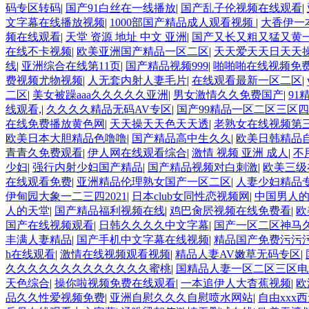
码专区转码
|
国产91白丝在一线播放
|
国产乱子伦视频在线观看
|
文字幕在线播放视频
|
1000部国产精品成人观看视频
|
大香伊一
频在线观看
|
天堂 资源 地址 中文 亚洲
|
国产又长又粗又猛又黄
在线不卡视频
|
欧美亚洲国产精品一区二区
|
天天爱天天日天天
线
|
亚洲综合在线第11页
|
国产精品视频999
|
啪啪啪在线视频免
费视频尤物视频
|
人无套内射人妻毛片
|
在线观看最新一区二区
|
二区
|
美女被躁aaa久久久久久亚洲
|
男女激情久久免费国产
|
91
线观看,
|
久久久久精品无码AV专区
|
国产99精品一区二区三区
在线免费播放黄色网
|
天天操天天色天天透
|
老熟女在线视频第
欧美日本大胆精品色噜噜
|
国产精品高中生久久
|
欧美日韩精品
青青久免费观看
|
伊人网在线观看综合
|
激情 视频 亚洲 成人
|
不
少妇
|
强行内射少妇国产精品
|
国产精品视频对白刺激
|
欧美三级
在线观看免费
|
亚洲精品伦理熟女国产一区二区
|
人妻少妇精品专
伊甸园大象一二三四2021
|
日本club女同性恋视频网
|
中国男人
人的天堂
|
国产精品福利视频在线
|
鸡巴肏屄视频在线免费看
|
欧
国产在线视频观看
|
日韩久久久久中文字幕
|
国产一区二区神马
丰满人妻精品
|
国产手机中文字幕在线视频
|
精品国产免费污污
h在线观看
|
激情在线视频观看视频
|
精品人妻AV嫩草无码专区
|
久久久久久久久久久久久久久蜜桃
|
国精品人妻一区二区三区
天色综合
|
操你啦视频免费在线观看
|
一本追伊人大杳蕉视频
|
欧
品久久性爱视频免费
|
亚洲自慰久久久自慰喷水网站
|
自由xxx