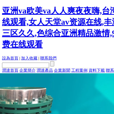
亚洲va欧美va人人爽夜夜嗨,
线观看,女人天堂av资源在线,丰
三区久久,色综合亚洲精品激情,
费在线观看
設為首頁
|
加入收藏
|
聯系我們
潤達首頁
企業簡介
潤達產品
企業新聞
工程案例
資料下載
聯系