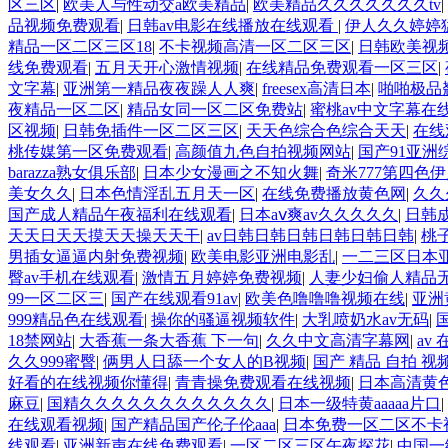
区三区
|
欧美人与性动交a欧美精品
|
欧美精品久久久久久久久tv
|
品视频免费观看
|
日韩av电影在线播放在线观看
|
伊人久久婷婷
精品一区二区三区18
|
不卡视频高清一区二区三区
|
日韩欧美视
线免费观看
|
五月天开心激情视频
|
在线精品免费观看一区三区
|
文字幕
|
亚洲第一精品夜夜躁人人爽
|
freesex高清日本
|
啪啪极品
夜精品一区二区
|
精品女同一区二区免费站
|
蜜桃av中文字幕在
区视频
|
日韩免插件一区二区三区
|
天天色综合色综合天天
|
在线
桃传媒第一区免费观看
|
高颜值九色自拍视频网站
|
国产91亚洲
barazza熟女俱乐部
|
日本少女漫画之不知火舞
|
奇米777第四色
美女久久
|
日本色情淫乱五月天一区
|
在线免费播放黄色网
|
久久
国产成人精品午夜福利在线观看
|
日本aⅴ爽av久久久久久
|
日韩
天天日天天摸天天操天天干
|
av日韩日韩日韩日韩日韩日韩
|
桃
男插女逼逼内射免费视频
|
欧美电影亚洲电影乱
|
一二三区日本
臀av手机在线观看
|
激情五月婷婷免费视频
|
人妻少妇偷人精品
99一区二区三
|
国产在线观看91av
|
欧美色噜噜噜视频在线
|
亚洲
999精品色在线观看
|
操你的骚逼视频软件
|
大乳喷奶水av无码
|
18禁网站
|
大香蕉一条大香蕉 下一句
|
久久中文高清字幕网
|
av
久久999蜜臀
|
俩男人日舔一个女人的B视频
|
国产 精品 自拍 视
好看的在线视频你懂得
|
青青操免费观看在线视频
|
日本高清黄
麻豆
|
国精久久久久久久久久久久久久
|
日本一级特黄aaaaa片口
|
在线观看视频
|
国产精品国产伦子伦aaa
|
日本免费一区二区不卡
线观看
|
亚洲新声在线免费观看
|
一区二区三区午夜探花
|
中国一