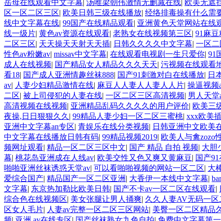
岳母在线观看中文字幕
|
汤唯梁朝伟激情无删减在线
|
欧美无遮
区一区二区三区
|
欧美日韩三级在线播放
|
经络排毒操有什么需
线中文字幕在线
|
99国产在线精品观看
|
亚洲黄色天堂网站在线观
线一级片
|
黄色av资源在线观看
|
老熟女在线视频第三区
|
91麻
二区三区
|
天天操天天射天天插
|
日韩久久久久中文字幕
|
一区二
性色av粉嫩av
|
missav中文字幕
|
在线观看电视剧一生只爱你
|
9
成人在线视频
|
国产精品女人精品久久久天天
|
污视频在线观看
看18
|
国产成人亚洲情趣丝袜888
|
国产91刺激对白在线播放
|
日
av
|
人妻少妇精品激情在线
|
麻豆人人妻人人妻人人片
|
操逼视频
二区
|
被上司侵犯的人妻在线
|
一区二区三区高清视频
|
男人天堂a
高清视频在线视频
|
亚洲精品乱码久久久久的用户评价
|
欧美三
夜操,日日狠狠久久
|
99精品人妻少妇一区二区三蜜桃
|
xxx欧美
亚洲中文字幕an专区
|
青娱乐在线分类视频
|
日韩亚洲中文欧美
中文字幕在线播放日韩有码
|
99精品视频2019
|
欧美人与禽zozo
频网址观看
|
精品一区二区三区中文
|
国产 精品 自拍 视频
|
大胆
幕
|
桃花岛亚洲成在人线av
|
欧美交性又色又爽又黄麻豆
|
国产9
啪啪亚洲丝袜诱惑天堂av
|
可以看啪啪视频的网站一区二区
|
大
爱综合国产
|
精品国产一区二区亚洲
|
大香伊一本线中文字幕
|
b
文字幕
|
东京热加勒比欧美日韩
|
国产不卡av一区二区在线观看
|
综合色在线视频区
|
美女张腿让男人捅爽
|
久久人妻AV无码一区
区女人毛片
|
人妻av完整一区二区三区网站
|
美臀一区二区精品
频
|
亚洲 av在线专区
|
国产丝袜熟女九色自拍
|
免费中文字幕第一