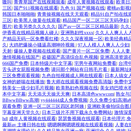
嗷叫
|
青青草国产在线视频观看
|
成年人黄视频在线观看
|
欧美日
三区
|
国产911视频在线观看
|
九色 91 国产视频在线
|
蜜桃av影
韩国日本啪啪啪
|
青青操视频在线天天观看
|
精品91自产拍在线
三区
|
欧美黑人做爰在线观看
|
精品国产一区二区三区无码孕妇
|
图片
|
欧美另类久久久久久
|
国产av一区二区三区精品最新
|
久久
伊香蕉在线精品视频人碰人
|
亚洲熟妇性xxxx
|
久久人人爽人人人
产精品无码一区免费看红楼
|
久久久深夜视频一区
|
欧美经典精
久
|
大鸡把爆操小骚逼高潮呻吟视频
|
97人人模人人爽人人少妇
天射
|
爆操人妻视频在线观看
|
国产黄片一区二区免费
|
人人人妻
激情视频在线国产
|
盗摄国产高清综合乱色视频
|
亚洲高清资源
666国产免费
|
日本特级片中文字幕
|
宅男午夜网站免费看
|
台湾
舌头进女屁股视频免费
|
请问那个网站有日韩毛片看
|
最新网址
三区免费观看视频
|
九色自拍视频成人网在线观看
|
日本人搞女
女神的娇喘在线播放
|
鲁大师在线观看视频免费高清版
|
免费中
韩美女一级少妇毛片视频
|
欧美熟妇色视频在线
|
美女鸡巴喷水
本中文字幕
|
天天添天天操天天爽
|
日本高清色wwwcom
|
熟女与
BBwwBBww高潮
|
yy444444成人免费视频
|
久久免费少妇高潮a
观看免费
|
亚洲一区二区三区四区老阿姨
|
亚洲欧美偷拍综合图
字幕亚洲天堂久久
|
日本三级片不用下载永久免费网站
|
激情深
hd
|
成年人黄视频在线观看
|
瑟瑟鲁视频在线观看
|
日本伦理片,
最新av 主播日韩在线
|
嗯嗯啊啊嗯嗯视频在线观看视频
|
人妻在
高潮喷水理伦片
|
久久精品熟女亚洲av麻
|
亚洲综合 久久 婷婷
|