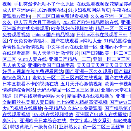
视频
|
手机突然卡死动不了什么原因
|
在线观看视频探花精品婷
成人码亚洲av在
|
182tv视频在线
|
91少妇视频网站首页
|
午夜在线
费观看av蜜桃
|
一区二区日韩免费观看视频
|
久久99亚洲一区二
久久
|
伊人五月六月丁香综合
|
2022国产欧洲精品网站在线
|
亚洲
亚洲新声在线免费观看
|
欧美熟妇色视频在线
|
精品一区二区三
免费观看视频
|
chinese国产精品视频
|
日韩av不卡在线观看日韩
|
区
|
午夜免费激情福利a
|
国产在线观看av网站大全
|
91精品国综
青青性生活激情视频
|
中文字幕av在线亚洲一区
|
亚洲av不卡一
在线观看高潮
|
男人天堂亚洲激情图片
|
国产日韩欧美一区二区
区二区
|
91ntr人妻在线
|
亚洲日产精品一二三
|
亚洲一区二区三区
男人的天堂
|
亚洲欧美国产日韩字幕
|
天天日天天爽天天日天天
好男人视频在线免费观看网站
|
国产亚洲一区久久观看
|
国产福
狠综合网入口
|
老熟女一区二区三区四区在线视频
|
国产在线观
日本直接看不卡的视频在线
|
五月天开心激情视频
|
欧美一卡视
情婷婷综合网站
|
无码Av精品一区二区三区麻豆
|
亚洲av天堂在
骚逼
|
国产在线观看av网站大全
|
精品蜜桃在线视频播放
|
亚洲一
文制服丝袜美腿人妻日韩
|
七七99素人精品高清视频
|
国产avvs
大ji巴视频在线播放
|
午夜精品久久秘?18免费观看
|
国产精品第3
在线观看视频
|
97re热在线视频播放
|
亚洲国产91成人在线播放
|
爽污污
|
亚洲欧美日本综合在线
|
中文字幕av熟女系列
|
年轻夫
区
|
特级黄绝片一级黄色片
|
亚洲熟女乱色一区二区三区丝袜
|