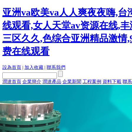
亚洲va欧美va人人爽夜夜嗨,
线观看,女人天堂av资源在线,丰
三区久久,色综合亚洲精品激情,
费在线观看
設為首頁
|
加入收藏
|
聯系我們
潤達首頁
企業簡介
潤達產品
企業新聞
工程案例
資料下載
聯系