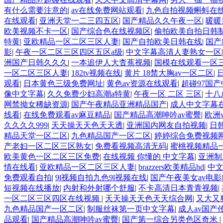
有什么需要注意的
|
av在线免费网站观看
|
九色自拍视频蝌蚪在
在线观看
|
亚洲天堂一二三四五区
|
国产精品久久午夜一区
|
暖暖
欧美视频不卡一区
|
国产综合色在线视频区
|
偷拍欧美自拍日韩
特黄
|
亚欧精品一区二区三区人妻
|
国产自拍欧美日韩在线
|
国产
影
|
午夜一区二区三区四区五区a级
|
中文字幕高清人妻熟女一区
洲国产日韩久久久
|
一本追伊人大杳蕉视频
|
国模在线观看一区三
一区二区三区人妻
|
182tv视频在线
|
黄片 18禁大胸av一区二区
|
观看
|
日本黄色三级免费网址
|
黄色av资源在线观看
|
超碰97国
像中文字幕
|
久久免费少妇高潮a特黄
|
午夜一区 二区 三区
|
十八
网禁拗女稀缺资源
|
国产午夜精品亚洲精品国产
|
成人中文字幕
线看
|
在线免费观看av麻豆精品
|
国产精品高潮呻吟av蜜臀
|
欧洲w
久久久久999
|
天天操天天色天天透
|
亚洲国内网友自拍视频
|
日
精品天堂一区二区
|
九色精品国产一区二区
|
婷婷综合免费视频
产老妇一区二区三区熟女
|
免费看视频高清无码
|
蜜桃视频精品
欧美黄色一区二区三区免费
|
在线视频 你懂的 中文字幕
|
亚洲制
情在线看
|
亚欧精品一区二区三区人妻
|
brazzers欧美精品hd
|
中文
免费观看自拍
|
9l视频自拍九色9l视频在线
|
国产午夜美女av电影
短视频在线播放
|
内射和外射哪个舒服
|
不卡高清日本青青视频
|
一区二区三区四区在线视频
|
天天操天天色天天综合网
|
又大又
九色精品国产一区二区
|
制服丝袜第一页中文字幕
|
成人av国产
品观看
|
国产精品高潮呻吟av蜜臀
|
国产第一综合另类色区奇米
|