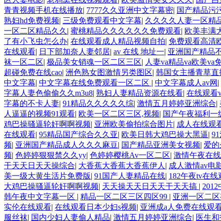
青青视频手机在线播放
|
7777久久亚洲中文字幕密
|
国产精品污
熟妇hd免费视频
|
三级免费观看中文字幕
|
久久久久人妻一区精
一区二区精品久久
|
蜜桃精品久久久久久久免费观看
|
欧美丰满
了有小飞虫怎么办
|
在线观看成人精品视频自拍
|
免费观看高清
在线观看
|
日下部加奈人妻邻居
|
av 在线 地址一
|
亚洲国产精品
袜一区二区
|
极品美女销魂一区二区三区
|
人妻va精品va欧美va
超碰免费在线cao
|
洲色熟女图激情另类图区
|
韩国女主播青草直
中文字幕
|
中文字幕在线免费观看一区二区
|
中文字幕成人av网
|
字幕人妻色偷偷久久m3u8
|
熟妇人妻精品资源在线看
|
在线观看
字幕的不卡人妻
|
91精品久久久久久综
|
激情五月婷婷亚洲综合
|
人逼逼的视频91观看
|
欧美一区二区三区,视频
|
国产午夜福利一
鸡巴操骚逼轮奸啊啊视频
|
亚洲欧美偷拍综合图片
|
成人在线观
在线观看
|
95精品国产综合久久亚
|
欧美日韩大鸡巴操大黑逼
|
9
频
|
亚洲国产精品成人久久久麻豆
|
国产精品亚洲美女视频
|
爱的
频
|
色婷婷狠狠禁久久yy
|
色婷婷樱桃Av一区二区
|
激情午夜在线
干天天日天天操综合
|
大香蕉大香蕉大香蕉伊人
|
成人激情av电
美一级大黄生活片免费版
|
91国产人妻精品在线
|
182午夜tv在
大鸡巴操骚逼轮奸啊啊视频
|
天天操天天日天天干天天搞
|
20
韩午夜中文字幕一区
|
精品一区二区三区四区99
|
亚洲一区二区
实伦在线观看
|
在线观看日本少妇s视频
|
亚洲成a人免费在线观
服丝袜
|
国内少妇人妻偷人精品
|
激情五月婷婷亚洲综合
|
医生和