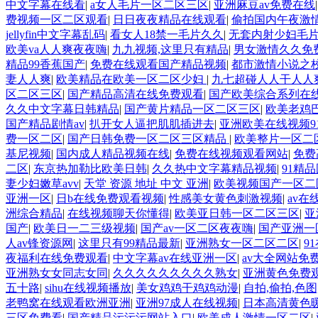
中文字幕在线看
|
a女人毛片一区二区三区
|
亚洲麻豆av免费在线
费视频一区二区观看
|
日日夜夜精品在线观看
|
偷拍国内午夜激
jellyfin中文字幕乱码
|
看女人18禁一毛片久久
|
无套内射少妇毛
欧美va人人爽夜夜嗨
|
九九视频,这里只有精品
|
男女激情久久免
精品99香蕉国产
|
免费在线观看国产精品视频
|
都市激情小说之
妻人人爽
|
欧美精品在欧美一区二区少妇
|
九七超碰人人干人人
区二区三区
|
国产精品高清在线免费观看
|
国产欧美综合系列在
久久中文字幕日韩精品
|
国产黄片精品一区二区三区
|
欧美老鸡
国产精品剧情av
|
扒开女人逼把肌肌插进去
|
亚洲欧美在线视频9
费一区二区
|
国产日韩免费一区二区三区精品
|
欧美整片一区二
基尼视频
|
国内成人精品视频在线
|
免费在线视频观看网站
|
免费
二区
|
东京热加勒比欧美日韩
|
久久热中文字幕精品视频
|
91精
妻少妇嫩草avv
|
天堂 资源 地址 中文 亚洲
|
欧美视频国产一区二
亚洲一区
|
日b在线免费观看视频
|
性感美女黄色刺激视频
|
av在
洲综合精品
|
在线视频聊天你懂得
|
欧美亚日韩一区二区三区
|
亚
国产
|
欧美日一二三级视频
|
国产av一区二区夜夜嗨
|
国产亚洲一
人av锋资源网
|
这里只有99精品最新
|
亚洲熟女一区二区二区
|
9
夜福利在线免费观看
|
中文字幕av在线亚洲一区
|
av大全网站免
亚洲熟女女同志女同
|
久久久久久久久久久熟女
|
亚洲黄色免费
五十路
|
sihu在线视频播放
|
美女鸡鸡干鸡鸡动漫
|
自拍,偷拍,色图
老鸭窝在线观看欧洲亚洲
|
亚洲97成人在线视频
|
日本高清黄色
三区免费看
|
国产精品污污污网站入口
|
欧美成人激情一区二区
|