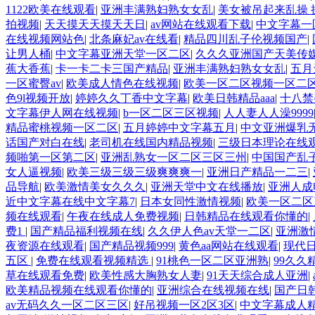
1122欧美在线观看
|
亚洲丰满熟妇熟女女乱
|
美女被吊起来乱操
拍视频
|
天天摸天天摸天天日
|
av网站在线观看下载
|
中文字幕一
在线视频网站色
|
北条麻妃av在线看
|
精品四川乱子伦视频国产
|
让男人桶
|
中文字幕亚洲天堂一区二区
|
久久久亚洲国产天美传
蕉大香蕉
|
卡一卡二卡三国产精品
|
亚洲丰满熟妇熟女女乱
|
五月
一区蜜臀av
|
欧美成人情色在线视频
|
欧美一区二区视频一区二
色9l视频开放
|
婷婷久久丁香中文字幕
|
欧美日韩精品aaa
|
十八禁
文字幕伊人网在线视频
|
b一区二区三区视频
|
人人妻人人澡9999
精品蜜桃视频一区二区
|
五月婷婷中文字幕五月
|
中文亚洲爆乳
话国产对白在线
|
老司机在线国内精品视频
|
三级日本理论在线
频啪第一区第二区
|
亚洲乱熟女一区二区三区三州
|
中国国产乱
女人逼视频
|
欧美三级三级三级爽爽爽一
|
亚洲日产精品一二三
|
品导航
|
欧美激情美女久久久
|
亚洲天堂中文在线播放
|
亚洲人成
近中文字幕在线中文字幕7
|
日本女同性激情视频
|
欧美一区二区
频在线观看
|
午夜在线成人免费视频
|
日韩精品在线观看你懂的
|
费1
|
国产精品福利视频在线
|
久久伊人色av天堂一二区
|
亚洲激
夜资源在线观看
|
国产精品视频999
|
黄色aa网站在线观看
|
现代
五区
|
免费在线观看视频精选
|
91桃色一区二区亚洲熟
|
99久久
草在线观看免费
|
欧美性感大胸熟女人妻
|
91天天综合成人亚洲
|
欧美精品视频在线观看你懂的
|
亚洲综合在线视频在线
|
国产日
av无码久久一区二区三区
|
好吊视频一区2区3区
|
中文字幕成人