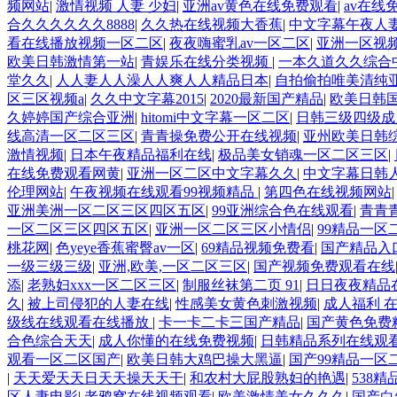
频网站
|
激情视频 人妻 少妇
|
亚洲av黄色在线免费观看
|
av在线
合久久久久久久8888
|
久久热在线视频大香蕉
|
中文字幕午夜人
看在线播放视频一区二区
|
夜夜嗨蜜乳av一区二区
|
亚洲一区视
欧美日韩激情第一站
|
青娱乐在线分类视频
|
一本久道久久综合
堂久久
|
人人妻人人澡人人爽人人精品日本
|
自拍偷拍唯美清纯
区三区视频a
|
久久中文字幕2015
|
2020最新国产精品
|
欧美日韩
久婷婷国产综合亚洲
|
hitomi中文字幕一区二区
|
日韩三级四级成
线高清一区二区三区
|
青青操免费公开在线视频
|
亚州欧美日韩
激情视频
|
日本午夜精品福利在线
|
极品美女销魂一区二区三区
|
在线免费观看网黄
|
亚洲一区二区中文字幕久久
|
中文字幕日韩
伦理网站
|
午夜视频在线观看99视频精品
|
第四色在线视频网站
亚洲美洲一区二区三区四区五区
|
99亚洲综合色在线观看
|
青青
一区二区三区四区五区
|
亚洲一区二区三区小情侣
|
99精品一区
桃花网
|
色yeye香蕉蜜臀av一区
|
69精品视频免费看
|
国产精品入
一级三级三级
|
亚洲,欧美,一区二区三区
|
国产视频免费观看在线
添
|
老熟妇xxx一区二区三区
|
制服丝袜第二页 91
|
日日夜夜精品
久
|
被上司侵犯的人妻在线
|
性感美女黄色刺激视频
|
成人福利 
级线在线观看在线播放
|
卡一卡二卡三国产精品
|
国产黄色免费
合色综合天天
|
成人你懂的在线免费视频
|
日韩精品系列在线观
观看一区二区国产
|
欧美日韩大鸡巴操大黑逼
|
国产99精品一区
|
天天爱天天日天天操天天干
|
和农村大屁股熟妇的艳遇
|
538
区人妻电影
|
老鸦窝在线视频观看
|
欧美激情美女久久久
|
国产白