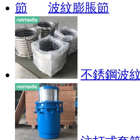
波紋膨脹節
不銹鋼波