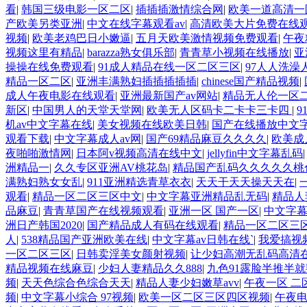
看
|
韩国三级电影一区二区
|
插插插激情综合网
|
欧美一道高清一
产欧美另类亚洲
|
中文在线字幕观看av
|
高清欧美大片免费在线
视频
|
欧美老鸡巴日小嫩逼
|
五月天欧美激情视频免费观看
|
午夜
视频这里有精品
|
barazza熟女俱乐部
|
青青草小视频在线播放
|
亚
操操在线免费观看
|
91成人精品在线一区二区三区
|
97人人洗澡
精品一区二区
|
亚洲丰满熟妇插插插插插
|
chinese国产精品视频
|
成人午夜电影在线观看
|
亚洲最新国产av网站
|
精品无人伦一区
新区
|
中国男人的天堂天堂网
|
欧美无人区码卡二卡卡三卡四
|
9
机av中文字幕在线
|
美女视频在线欧美日韩
|
国产在线播放中文
观看下载
|
中文字幕成人av网
|
国产69精品麻豆久久久久
|
欧美成
夜啪啪激情网
|
日本阿v视频高清在线中文
|
jellyfin中文字幕乱码
洲精品一
|
久久专区亚洲AV桃花岛
|
精品国产乱码久久久久久桃
满熟妇熟女女乱
|
911亚洲精选青草衣衣
|
天天干天天操天天在
|
观看
|
精品一区二区三区中文
|
中文字幕亚洲精品乱无码
|
精品人
品麻豆
|
青青草国产在线视频观看
|
亚洲一区 国产一区
|
中文字幕
洲日产韩国2020
|
国产精品成人有码在线观看
|
精品一区二区三区
人
|
538精品国产亚洲欧美在线
|
中文字幕av日韩在线`
|
我爱搞视
一区二区三区
|
日韩卖淫美女颜射视频
|
让少妇高潮无乱码高清
精品视频在线麻豆
|
少妇人妻精品久久888
|
九色91露脸半推半
频
|
天天色综合色综合天天
|
精品人妻少妇嫩草avv
|
午夜一区 二
频
|
中文字幕小综合 97视频
|
欧美一区二区三区四区视频
|
午夜