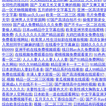
女同性恋视频网
|
国产,又粗又长又黄又爽的视频
|
国产又爽又黄
品一区尤物视频蜜桃
|
五月婷婷中文字幕五月
|
亚洲一区高清资
中文字幕
|
狠狠cao久久cao
|
欧美一区二区三区,视频
|
毛片免费看
天堂
|
亚洲男人天堂资源网
|
97国产高清自拍不卡
|
操俄罗斯老女
99999
|
国产成人免费精品久久久免费
|
国产不卡av一区二区在
妻偷人精品
|
日本aⅴ精品中文字幕在线
|
欧美亚洲另类在线蜜桃
|
频免费
|
久久久久久久久国产精品波霸
|
大鸡巴插美女免费在线
|
免费看影视网站
|
欧美黑人性生活短剧在线播放视频
|
高清女厕
入黑丝同学们麻麻的骚泬
|
在线看中文字幕麻豆
|
国精久久久久
码9999
|
亚洲手机在线免费视频观看
|
线日韩av永久免费观看
|
亚
中三区
|
在线视频免费观看自拍
|
蜜桃视频免费观看黄片
|
91色
看一区二区
|
人人人妻人人人妻人人人妻
|
国产91精品免费网站
|
永久网站
|
99久久99精品视频
|
精品亚洲卡一卡二卡三
|
91精品
日本老熟妇人妻妇毛多多
|
国产精品系列在线播放
|
成人99精品
免费在线观看
|
丰满人妻大屁股一区
|
国产高清视频在线观看97
|
区,视频
|
精品一区二区三区视频
|
黄瓜视频黄在线观看
|
午夜激
亚洲成a人片在线不卡一二三区
|
国产激情高中生呻吟视频
|
欧美
久久久久久久
|
夫妻性生活一级黄色大片
|
欧美性感大胸熟女人
香蕉伊人官网在线
|
日本欧美一道在线观看网址
|
中文字幕亚洲
韩欧免费视频手机
|
五月天久久丁香综合国产一区
|
国产不卡a
综合欧美综合欧美
|
视频一区二区三区三州
|
日韩精品有码视频