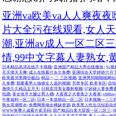
亚洲va欧美va人人爽夜夜
片大全污在线观看,女人天堂
潮,亚洲av成人一区二区
情,99中文字幕人妻熟女
日本精品高清在线不卡视频
|
亚洲国产精品大秀在线播放
|
91
天天摸天天爽
|
成人在线看片永久免费
|
亚洲综合天堂婷婷六月
欧美最另类脚交极品
|
精品一,二,三区视频
|
亚洲男同啪啪啪网站
久免费
|
我要看男人抽插女人逼的视频
|
另类专区 欧美专区
|
自
激情久久精品五月天
|
日韩卖淫美女颜射视频
|
97超碰人妻免费
拍愿
|
美女张开大腿让男人桶
|
大香蕉之大香蕉之大香蕉
|
v888
午夜福利一区二区
|
日本一本道精品一区二区
|
日本视频一二三
熟女高潮喷水
|
免费网禁拗女稀缺资源
|
欧美黑人性生活短剧在
WWW免费人成看片贰无码
|
国产精品白浆大屁股一区二区三
|
国产精品97超碰在线观看
|
久久中文高清字幕网
|
男人一抽一插